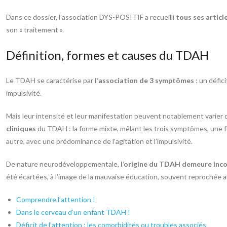
Dans ce dossier, l’association DYS-POSITIF a recueilli
tous ses articl
son « traitement ».
Définition, formes et causes du TDAH
Le TDAH se caractérise par
l’association de 3 symptômes
: un défic
impulsivité.
Mais leur intensité et leur manifestation peuvent notablement varier d
cliniques
du TDAH : la forme mixte, mêlant les trois symptômes, une 
autre, avec une prédominance de l’agitation et l’impulsivité.
De nature neurodéveloppementale,
l’origine du TDAH demeure inc
été écartées, à l’image de la mauvaise éducation, souvent reprochée a
Comprendre l’attention !
Dans le cerveau d’un enfant TDAH !
Déficit de l’attention : les comorbidités ou troubles associés