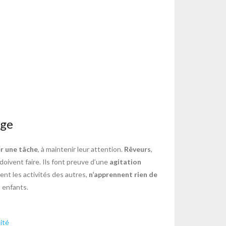
âge
r une tâche
, à maintenir leur attention.
Rêveurs
,
 doivent faire. Ils font preuve d’une
agitation
nt les activités des autres,
n’apprennent rien de
 enfants.
ité